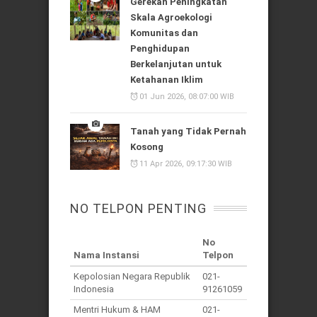
Gerekan Peningkatan
Skala Agroekologi
Komunitas dan
Penghidupan
Berkelanjutan untuk
Ketahanan Iklim
01 Jun 2026, 08:07:00 WIB
Tanah yang Tidak Pernah
Kosong
11 Apr 2026, 09:17:30 WIB
NO TELPON PENTING
No
Nama Instansi
Telpon
Kepolosian Negara Republik
021-
Indonesia
91261059
Mentri Hukum & HAM
021-