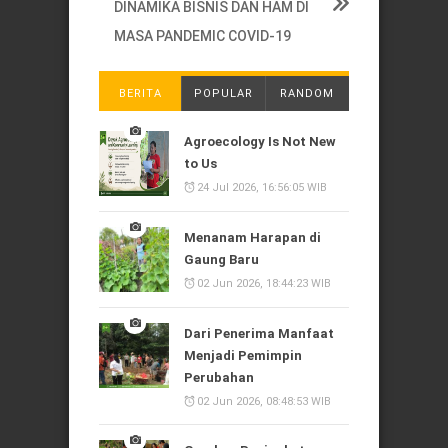
DINAMIKA BISNIS DAN HAM DI
MASA PANDEMIC COVID-19
BERITA
POPULAR
RANDOM
Agroecology Is Not New
to Us
24 Jul 2026, 16:56:05 WIB
Menanam Harapan di
Gaung Baru
02 Jun 2026, 18:44:23 WIB
Dari Penerima Manfaat
Menjadi Pemimpin
Perubahan
02 Jun 2026, 08:48:53 WIB