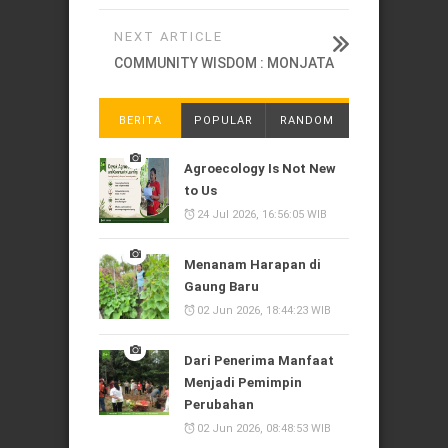
NEXT ARTICLE
COMMUNITY WISDOM : MONJATA
BERITA
POPULAR
RANDOM
Agroecology Is Not New
to Us
24 Jul 2026, 16:56:05 WIB
Menanam Harapan di
Gaung Baru
02 Jun 2026, 18:44:23 WIB
Dari Penerima Manfaat
Menjadi Pemimpin
Perubahan
02 Jun 2026, 08:48:53 WIB