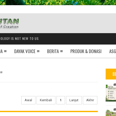
OLOGY IS NOT NEW TO US
JA
DAYAK VOICE
BERITA
PRODUK & DONASI
ASG
"
B
Awal
Kembali
1
Lanjut
Akhir