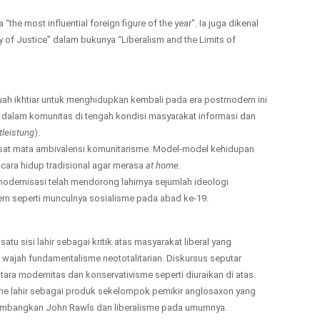
 most influential foreign figure of the year". Ia juga dikenal
 of Justice” dalam bukunya “Liberalism and the Limits of
ah ikhtiar untuk menghidupkan kembali pada era postmodern ini
 dalam komunitas di tengah kondisi masyarakat informasi dan
tleistung
).
asat mata ambivalensi komunitarisme. Model-model kehidupan
ara hidup tradisional agar merasa
at home.
modernisasi telah mendorong lahirnya sejumlah ideologi
rn seperti munculnya sosialisme pada abad ke-19.
i satu sisi lahir sebagai kritik atas masyarakat liberal yang
am wajah fundamentalisme neototalitarian. Diskursus seputar
ra modernitas dan konservativisme seperti diuraikan di atas.
me lahir sebagai produk sekelompok pemikir anglosaxon yang
ikembangkan John Rawls dan liberalisme pada umumnya.