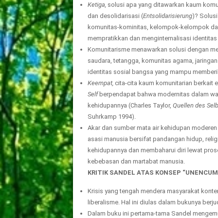
Ketiga,
solusi apa yang ditawarkan kaum komun
dan desolidarisasi (
Entsolidarisierung
)? Solus
komunitas-kominitas, kelompok-kelompok dan
mempratikkan dan menginternalisasi identitas k
Komunitarisme menawarkan solusi dengan men
saudara, tetangga, komunitas agama, jaringan
identitas sosial bangsa yang mampu memberi
Keempat,
cita-cita kaum komunitarian berkait 
Self
berpendapat bahwa modernitas dalam waja
kehidupannya (Charles Taylor,
Quellen des Selb
Suhrkamp 1994).
Akar dan sumber mata air kehidupan moderen 
asasi manusia bersifat pandangan hidup, reli
kehidupannya dan membaharui diri lewat pros
kebebasan dan martabat manusia.
KRITIK SANDEL ATAS KONSEP “UNENCUM
Krisis yang tengah mendera masyarakat konte
liberalisme. Hal ini diulas dalam bukunya berju
Dalam buku ini pertama-tama Sandel mengemu