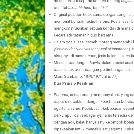
menuntun kita kepada konsep tentang
original
bersifat
faktis
-
historis
, tapi
fiktif
.
Original position tidak sama dengan „original
membuat kontrak faktis-historis. Posisi asali 
mengkonstruksikan sebuah kondisi di mana or
secara adil tatanan hidup bersama.
Dalam posisi asali tersebut orang mengambil 
(
Schleier
des
Nichtwissens
/ veil of ignorance
). 
hidupnya di masa depan, jenis kelamin, identita
Menurut pandangan Rawls, dalam posisi asali
basis untuk pertimbangan-pertimbangan selan
Main: Suhrkamp, 1979/1971, hlm. 77).
Dua Prinsip Keadilan
Pertama
, setiap orang mempunyai hak yang s
dapat dicocokkan dengan kebebasan-kebebasa
egalitarianisme. Kebebasan-kebebasan seperti
berkumpul, dan sebagainya harus tersedia de
dengan adil, kalau hanya satu kelompok bo
dipaksakan untuk memeluk satu agama. Kebeba