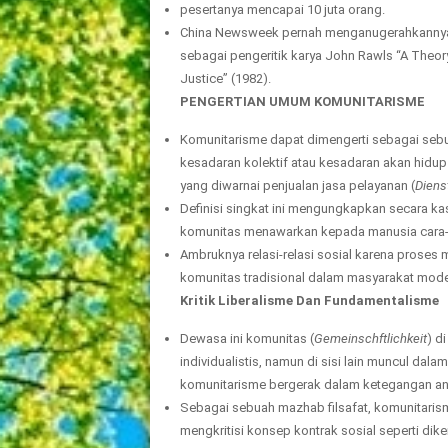
pesertanya mencapai 10 juta orang.
China Newsweek pernah menganugerahkannya “the
sebagai pengeritik karya John Rawls “A Theory
Justice” (1982).
PENGERTIAN UMUM KOMUNITARISME
Komunitarisme dapat dimengerti sebagai sebu
kesadaran kolektif atau kesadaran akan hidup
yang diwarnai penjualan jasa pelayanan (
Diens
Definisi singkat ini mengungkapkan secara k
komunitas menawarkan kepada manusia cara-c
Ambruknya relasi-relasi sosial karena proses 
komunitas tradisional dalam masyarakat mode
Kritik Liberalisme Dan Fundamentalisme
Dewasa ini komunitas (
Gemeinschftlichkeit
) d
individualistis, namun di sisi lain muncul dal
komunitarisme bergerak dalam ketegangan anta
Sebagai sebuah mazhab filsafat, komunitaris
mengkritisi konsep kontrak sosial seperti d