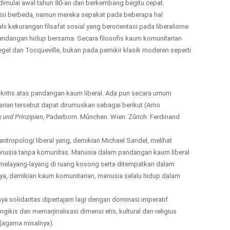
dimulai awal tahun 80-an dan berkembang begitu cepat.
isi berbeda, namun mereka sepakat pada beberapa hal
kekurangan filsafat sosial yang berorientasi pada liberalisme
andangan hidup bersama. Secara filosofis kaum komunitarian
gel dan Tocqueville, bukan pada pemikir klasik moderen seperti
ritis atas pandangan kaum liberal. Ada pun secara umum
arian tersebut dapat dirumuskan sebagai berikut (Arno
g und Prinzipien
, Paderborn. Műnchen. Wien. Zűrich: Ferdinand
ntropologi liberal yang, demikian Michael Sandel, melihat
anusia tanpa komunitas. Manusia dalam pandangan kaum liberal
n melayang-layang di ruang kosong serta ditempatkan dalam
a, demikian kaum komunitarian, manusia selalu hidup dalam
a solidaritas dipertajam lagi dengan dominasi imperatif
ikis dan memarjinalisasi dimensi etis, kultural dan religius
(agama misalnya).