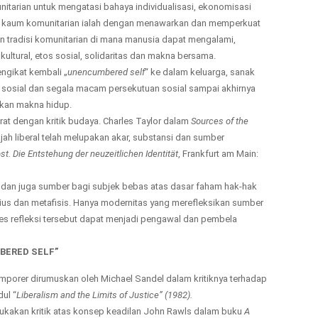
itarian untuk mengatasi bahaya individualisasi, ekonomisasi
i kaum komunitarian ialah dengan menawarkan dan memperkuat
 tradisi komunitarian di mana manusia dapat mengalami,
ultural, etos sosial, solidaritas dan makna bersama.
gikat kembali „
unencumbered
self
“ ke dalam keluarga, sanak
 sosial dan segala macam persekutuan sosial sampai akhirnya
kan makna hidup.
erat dengan kritik budaya. Charles Taylor dalam
Sources of the
h liberal telah melupakan akar, substansi dan sumber
st. Die Entstehung der neuzeitlichen Identität
, Frankfurt am Main:
dan juga sumber bagi subjek bebas atas dasar faham hak-hak
gius dan metafisis. Hanya modernitas yang merefleksikan sumber
es refleksi tersebut dapat menjadi pengawal dan pembela
BERED SELF”
mporer dirumuskan oleh Michael Sandel dalam kritiknya terhadap
dul “
Liberalism and the Limits of Justice” (1982).
kakan kritik atas konsep keadilan John Rawls dalam buku
A