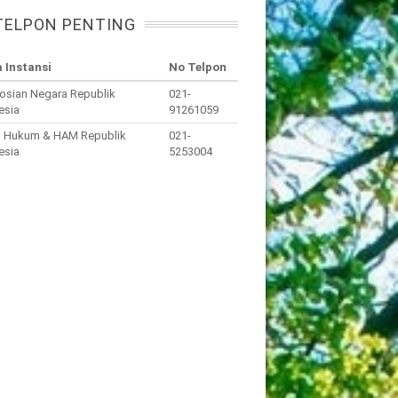
TELPON PENTING
 Instansi
No Telpon
osian Negara Republik
021-
esia
91261059
i Hukum & HAM Republik
021-
esia
5253004