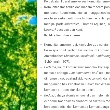
Perdebatan liberalisme versus komunitarisme 
Komunitarisme terdiri dari macam-macam pos
mendasar: kaum komunitarian menggarisbawahi 
moderen serta pentingnya tuntunan etis dan p
merujuk pada Aristoteles, Thomas Aquinas, He
Locke, Rousseau dan Kant.
Kritik atas Liberalisme
Komunitarisme mengajukan beberapa catatan k
beberapa point penting kritikan kaum komunit
Anzenbacher,
Christliche Sozialethik. Einfűhrun
Schőningh, 1997).
Pertama
, kaum komunitarian menolak konsep a
manusia sebagai „
unencumbered
self
“ atau m
dimengerti sebagai individu yang terisolir da
ruang-ruang hak kebebasan. Dalam kenyataany
komunitas, tradisi dan ikatan sosial.
Kedua
, bahaya atomisasi sosial dan melemahny
ekonomi. Rationalitas ekonomi pasar terus meng
bersama tradisi dan komunitas-komunitasnya 