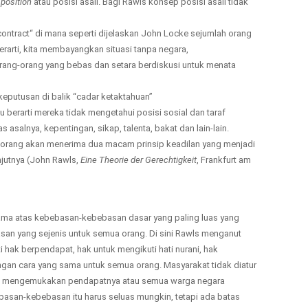
position
atau posisi asali. Bagi Rawls konsep posisi asali tidak
 contract“ di mana seperti dijelaskan John Locke sejumlah orang
berarti, kita membayangkan situasi tanpa negara,
ang-orang yang bebas dan setara berdiskusi untuk menata
keputusan di balik “cadar ketaktahuan”
Itu berarti mereka tidak mengetahui posisi sosial dan taraf
s asalnya, kepentingan, sikap, talenta, bakat dan lain-lain.
 orang akan menerima dua macam prinsip keadilan yang menjadi
jutnya (John Rawls,
Eine Theorie der Gerechtigkeit
, Frankfurt am
ama atas kebebasan-kebebasan dasar yang paling luas yang
n yang sejenis untuk semua orang. Di sini Rawls menganut
 hak berpendapat, hak untuk mengikuti hati nurani, hak
ngan cara yang sama untuk semua orang. Masyarakat tidak diatur
leh mengemukakan pendapatnya atau semua warga negara
san-kebebasan itu harus seluas mungkin, tetapi ada batas