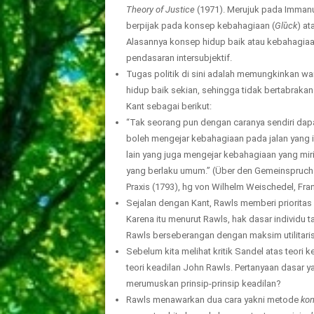
Theory of Justice
(1971). Merujuk pada Immanu
berpijak pada konsep kebahagiaan (
Glȕck
) at
Alasannya konsep hidup baik atau kebahagiaan s
pendasaran intersubjektif.
Tugas politik di sini adalah memungkinkan wa
hidup baik sekian, sehingga tidak bertabraka
Kant sebagai berikut:
“Tak seorang pun dengan caranya sendiri dapa
boleh mengejar kebahagiaan pada jalan yang i
lain yang juga mengejar kebahagiaan yang mir
yang berlaku umum.” (Über den Gemeinspruch: Da
Praxis (1793), hg von Wilhelm Weischedel, Fra
Sejalan dengan Kant, Rawls memberi prioritas
Karena itu menurut Rawls, hak dasar individu 
Rawls berseberangan dengan maksim utilitaris
Sebelum kita melihat kritik Sandel atas teori
teori keadilan John Rawls. Pertanyaan dasar y
merumuskan prinsip-prinsip keadilan?
Rawls menawarkan dua cara yakni metode
kon