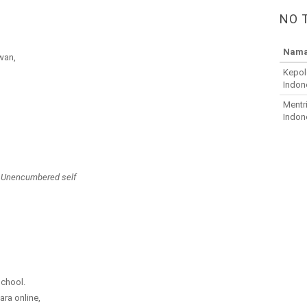
NO 
Nama
wan,
Kepol
Indon
Mentr
Indon
:
Unencumbered
self
chool.
ara online,