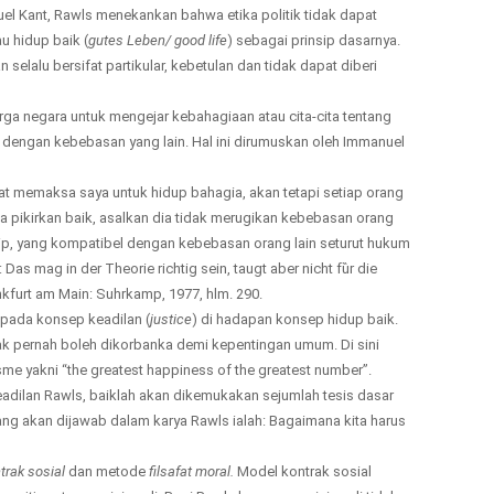
el Kant, Rawls menekankan bahwa etika politik tidak dapat
au hidup baik (
gutes Leben/ good life
) sebagai prinsip dasarnya.
elalu bersifat partikular, kebetulan dan tidak dapat diberi
rga negara untuk mengejar kebahagiaan atau cita-cita tentang
n dengan kebebasan yang lain. Hal ini dirumuskan oleh Immanuel
t memaksa saya untuk hidup bahagia, akan tetapi setiap orang
a pikirkan baik, asalkan dia tidak merugikan kebebasan orang
ip, yang kompatibel dengan kebebasan orang lain seturut hukum
s mag in der Theorie richtig sein, taugt aber nicht fȕr die
nkfurt am Main: Suhrkamp, 1977, hlm. 290.
 pada konsep keadilan (
justice
) di hadapan konsep hidup baik.
tak pernah boleh dikorbanka demi kepentingan umum. Di sini
me yakni “the greatest happiness of the greatest number”.
 keadilan Rawls, baiklah akan dikemukakan sejumlah tesis dasar
ang akan dijawab dalam karya Rawls ialah: Bagaimana kita harus
trak
sosial
dan metode
filsafat moral.
Model kontrak sosial